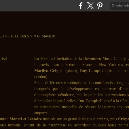
SLI
>
CATEGORIES
>
MAT MANERI
En 2006, à l’invitation de la Downtown Music Gallery,
improvisait sur la scène du Stone de New York ses ret
Marilyn Crispell
(piano),
Roy Campbell
(trompette) 
(violon).
Selon différentes combinaisons, la contrebassiste organis
inaugurés par le développement en quartette d’une
d’atmosphère nébuleuse, sur laquelle les interventions s
d’emboîter le pas à celles d’un
Campbell
passé à la flût
un orientalisme incapable de résister longtemps aux c
emporté.
uite :
Maneri
et
Léandre
inspirés sur un grand dialogue d’archets, puis
Crispe
eurs moyens, jouant de la paraphrase en accordant toujours leurs point