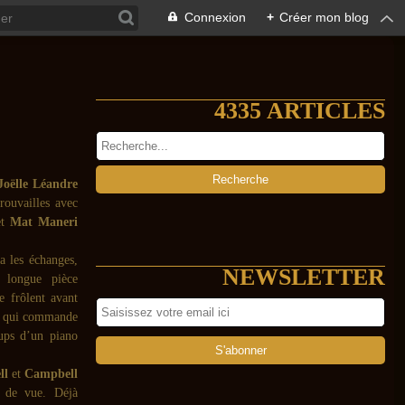
Connexion
+
Créer mon blog
4335 ARTICLES
Joëlle Léandre
rouvailles avec
et
Mat Maneri
a les échanges,
NEWSLETTER
 longue pièce
e frôlent avant
e, qui commande
oups d’un piano
ll
et
Campbell
s de vue. Déjà