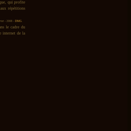
que, qui profite
aux répétitions
tet
- 2008 -
DMG
.
ans le cadre du
e internet de la