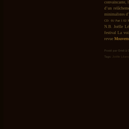
convaincante, l
d’un relâcheme
minimalistes d’
CD: 01/ Part 1 02/ P
N.B. Joëlle Lé
festival La voi
revue
Mouvem
Posté par Grisli à
Tags:
Joëlle Léan