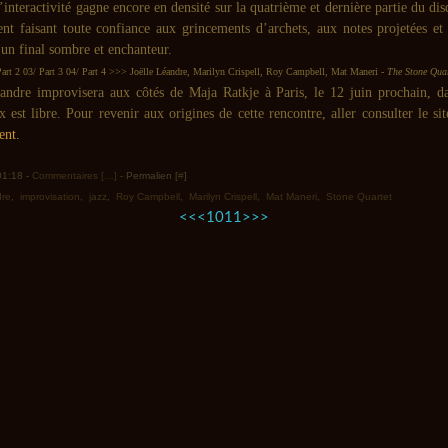
’interactivité gagne encore en densité sur la quatrième et dernière partie du dis
nt faisant toute confiance aux grincements d’archets, aux notes projetées et 
un final sombre et enchanteur.
art 2 03/ Part 3 04/ Part 4 >>>
Joëlle Léandre, Marilyn Crispell, Roy Campbell, Mat Maneri -
The Stone Quar
andre improvisera aux côtés de Maja Ratkje à Paris, le 12 juin prochain, d
x est libre. Pour revenir aux origines de cette rencontre, aller consulter le sit
ent
.
 01:18 -
Commentaires [
…
]
- Permalien [
#
]
dre
,
improvisation
,
jazz
,
Roy Campbell
,
Marilyn Crispell
,
Mat Maneri
,
Stone Quartet
<<
<
10
11
>
>>