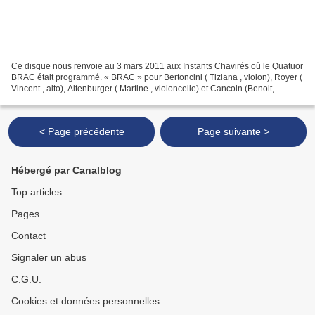
Ce disque nous renvoie au 3 mars 2011 aux Instants Chavirés où le Quatuor
BRAC était programmé. « BRAC » pour Bertoncini ( Tiziana , violon), Royer (
Vincent , alto), Altenburger ( Martine , violoncelle) et Cancoin (Benoit,
contrebasse). Quatre musiciens...
< Page précédente
Page suivante >
Hébergé par Canalblog
Top articles
Pages
Contact
Signaler un abus
C.G.U.
Cookies et données personnelles