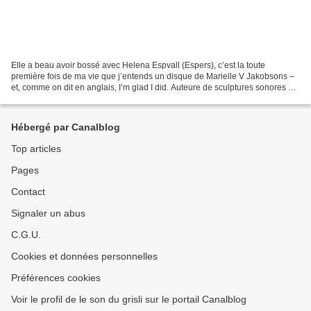
Elle a beau avoir bossé avec Helena Espvall (Espers), c’est la toute
première fois de ma vie que j’entends un disque de Marielle V Jakobsons –
et, comme on dit en anglais, I’m glad I did. Auteure de sculptures sonores qui
évoquent à la fois Mia Zabelka...
Hébergé par Canalblog
Top articles
Pages
Contact
Signaler un abus
C.G.U.
Cookies et données personnelles
Préférences cookies
Voir le profil de le son du grisli sur le portail Canalblog