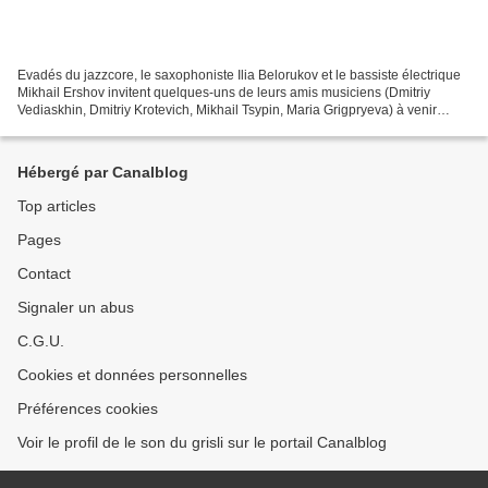
Evadés du jazzcore, le saxophoniste Ilia Belorukov et le bassiste électrique
Mikhail Ershov invitent quelques-uns de leurs amis musiciens (Dmitriy
Vediaskhin, Dmitriy Krotevich, Mikhail Tsypin, Maria Grigpryeva) à venir
partager leur tendu capharnaüm....
Hébergé par Canalblog
Top articles
Pages
Contact
Signaler un abus
C.G.U.
Cookies et données personnelles
Préférences cookies
Voir le profil de le son du grisli sur le portail Canalblog