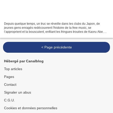
Depuis quelque temps, un truc se réveille dans les clubs du Japon, de
jeunes gens enragés redécouvrent l'histoire de la free music, se
l’approprient et la bousculent, enfilant les fringues trouées de Kaoru Abe.
Makoto Kawashima et Harutaka Mochizuki apparaissent...
< Page précédente
Hébergé par Canalblog
Top articles
Pages
Contact
Signaler un abus
C.G.U.
Cookies et données personnelles