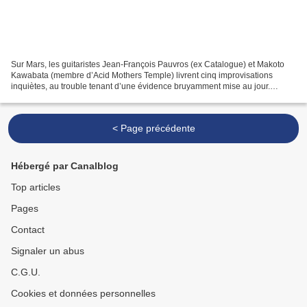
Sur Mars, les guitaristes Jean-François Pauvros (ex Catalogue) et Makoto
Kawabata (membre d’Acid Mothers Temple) livrent cinq improvisations
inquiètes, au trouble tenant d’une évidence bruyamment mise au jour.
D’abord paisible, la confrontation distribue...
< Page précédente
Hébergé par Canalblog
Top articles
Pages
Contact
Signaler un abus
C.G.U.
Cookies et données personnelles