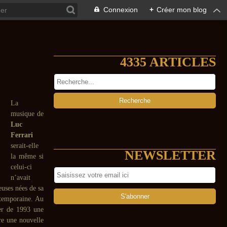
Connexion
+
Créer mon blog
4335 ARTICLES
La
musique de
Luc
Ferrari
serait-elle
NEWSLETTER
la même si
celui-ci
n’avait
euses nées de sa
ntemporaine. Au
ier de 1993 une
ire une nouvelle