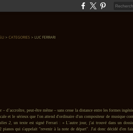
SLI
>
CATEGORIES
>
LUC FERRARI
er – d’accroître, peut-être même – sans cesse la distance entre les formes ingéni
ale et le sérieux que l'on attend d'ordinaire d'un compositeur de musique co
lies 2
, un texte est signé Ferrari : « L'autre jour, j'ai trouvé dans un doss
2 pianos qui s'appelait "revenir à la note de départ". J'ai donc décidé d'en fa