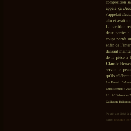
composition san
appelé ça
Dida
s'appelait
Didas
alto et avait u
La partition r
deux parties 
coups portés s
enfin de l’inte
dansant mainten
de la pièce a 
Claude Berset
servent et peau
qu'ils célèbren
Luc Ferrari :
Didasca
Enregistrement : 200
LP : A/ Didascalies 
Guillaume Belhomme 
Posté par Grisli à
Tags:
Musique co