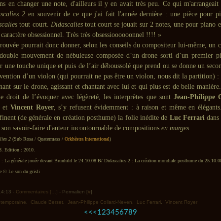
s en changer une note, d'ailleurs il y en avait très peu. Ce qui m'arrangeait 
scalies 2
en souvenir de ce que j'ai fait l'année dernière : une pièce pour pi
calies
tout court.
Didascalies
tout court se jouait sur 2 notes, une pour piano
n caractère obsessionnel. Très très obsessioooooonnel !!!! »
etrouvée pourrait donc donner, selon les conseils du compositeur lui-même, un 
: double mouvement de nébuleuse composée d’un drone sorti d’un premier pi
ur une touche unique et puis de l’air déboussolé que prend ou se donne un secon
rvention d’un violon (qui pourrait ne pas être un violon, nous dit la partition) :
ant sur le drone, agissant et chantant avec lui et qui plus est de belle manière.
le droit de l’évoquer avec légèreté, les interprètes que sont
Jean-Philippe 
et
Vincent Royer
, s’y refusent évidemment : à raison et même en élégants.
finent (de générale en création posthume) la folie inédite de
Luc Ferrari
dans 
t son savoir-faire d'auteur incontournable de compositions
en marges
.
lies 2
(Sub Rosa / Quatermass /
Orkhêstra International
)
8. Edition : 2010.
2 : La générale jouée devant Brunhild le 24.10.08 B/ Didascalies 2 : La création mondiale posthume du 25.10.0
© Le son du grisli
 14:13 -
Commentaires [
…
]
- Permalien [
#
]
ntemporaine
,
Claude Berset
,
Jean-Philippe Collard-Neven
,
Luc Ferrari
,
Vincent Royer
<<
<
1
2
3
4
5
6
7
8
9