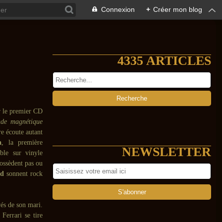
Connexion
+
Créer mon blog
4335 ARTICLES
r le premier CD
de magnétique
re écoute autant
a
, la première
NEWSLETTER
ble sur vinyle
possèdent pas ou
nd
sonnent rock
vés de son mari.
Ferrari se tire