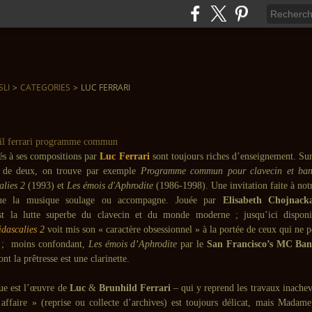
SLI
>
CATEGORIES
>
LUC FERRARI
nés à ses compositions par
Luc Ferrari
sont toujours riches d’enseignement. Su
ie de deux, on trouve par exemple
Programme commun pour clavecin et ban
alies 2
(1993) et
Les émois d'Aphrodite
(1986-1998). Une invitation faite à not
ue la musique soulage ou accompagne. Jouée par
Elisabeth Chojnack
st la lutte superbe du clavecin et du monde moderne ; jusqu’ici disponi
dascalies 2
voit mis son « caractère obsessionnel » à la portée de ceux qui ne 
e ; moins confondant,
Les émois d’Aphrodite
par le
San Francisco’s MC Ba
nt la prêtresse est une clarinette.
ue est l’œuvre de
Luc
&
Brunhild Ferrari
– qui y reprend les travaux inache
affaire » (reprise ou collecte d’archives) est toujours délicat, mais Madame 