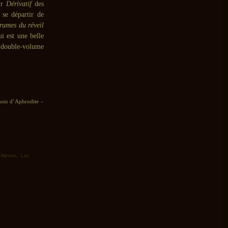
ur
Dérivatif
des
se départir de
rumes du réveil
i est une belle
e double-volume
ois d’Aphrodite –
d-Neven
,
Luc