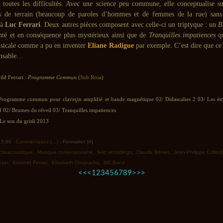
 toutes les difficultés. Avec une science peu commune, elle conceptualise s
ts de terrain (beaucoup de paroles d’hommes et de femmes de la rue) sans 
 à
Luc Ferrari
. Deux autres pièces composent avec celle-ci un triptyque : un
B
té et en conséquence plus mystérieux ainsi que de
Tranquilles impatiences
qu
sicale comme a pu en inventer
Eliane Radigue
par exemple. C’est dire que c
ensable…
ild Ferrari :
Programme Commun
(
Sub Rosa
)
Programme commun pour claveçin amplifié et bande magnétique 02/ Didascalies 2 03/ Les ém
f 02/ Brumes du réveil 03/ Tranquilles impatiences
Le son du grisli 2013
 15:00 -
Commentaires [
…
]
- Permalien [
#
]
ctroacoustique
,
Musique contemporaine
,
field recordings
,
Claude Berset
,
Jean-Philippe Collar
oyer
,
Brunhild Ferrari
,
Elisabeth Chojnacka
,
MC Band
<<
<
1
2
3
4
5
6
7
8
9
>
>>