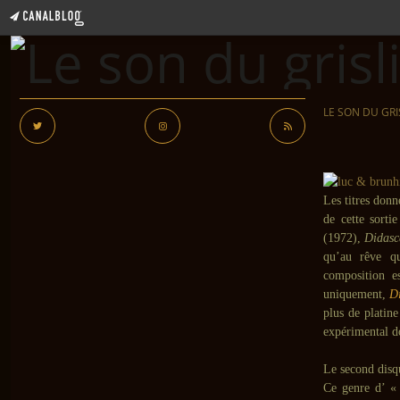
LE SON DU GRI
Les titres don
de cette sort
(1972),
Didasc
qu’au rêve q
composition e
uniquement,
Di
plus de platin
expérimental do
Le second disq
Ce genre d’ « 