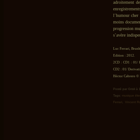
adroitement de
enregistremen
l’humour cher
moins documen
progression mu
s’avère indisp
Luc Ferrari, Brunh
Edition : 2012.
2CD : CD1 : 01/ 
CD2 : 01/ Derivati
Héctor Cabrero © 
Posté par Grisli à
Tags:
musique éle
Ferrari
,
Vincent R