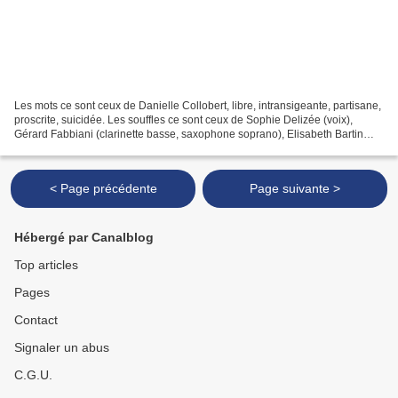
Les mots ce sont ceux de Danielle Collobert, libre, intransigeante, partisane,
proscrite, suicidée. Les souffles ce sont ceux de Sophie Delizée (voix),
Gérard Fabbiani (clarinette basse, saxophone soprano), Elisabeth Bartin
(voix) et Michel Doneda (saxophone...
< Page précédente
Page suivante >
Hébergé par Canalblog
Top articles
Pages
Contact
Signaler un abus
C.G.U.