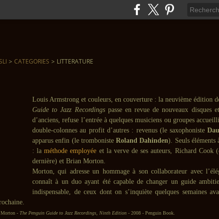
SLI
>
CATEGORIES
>
LITTERATURE
Louis Armstrong et couleurs, en couverture : la neuvième édition 
Guide to Jazz Recordings
passe en revue de nouveaux disques e
d’anciens, refuse l’entrée à quelques musiciens ou groupes accueilli
double-colonnes au profit d’autres : revenus (le saxophoniste
Dau
apparus enfin (le tromboniste
Roland Dahinden
). Seuls éléments 
: la
méthode employée
et la verve de ses auteurs, Richard Cook (
dernière) et Brian Morton.
Morton, qui adresse un hommage à son collaborateur avec l’élé
connaît à un duo ayant été capable de changer un guide ambiti
indispensable, de ceux dont on s’inquiète quelques semaines av
rochaine.
 Morton -
The Penguin Guide to Jazz Recordings, Ninth Edition
- 2008 - Penguin Book.