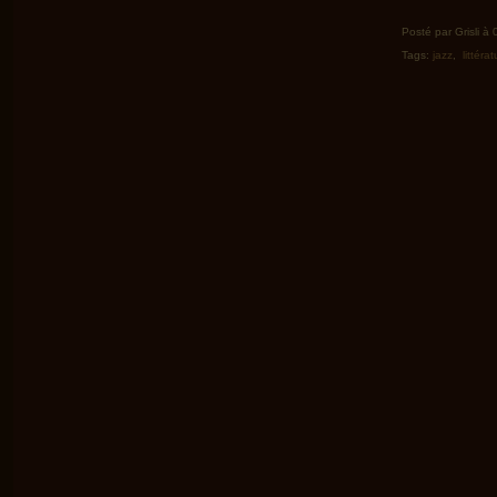
Posté par Grisli à
Tags:
jazz
,
littéra