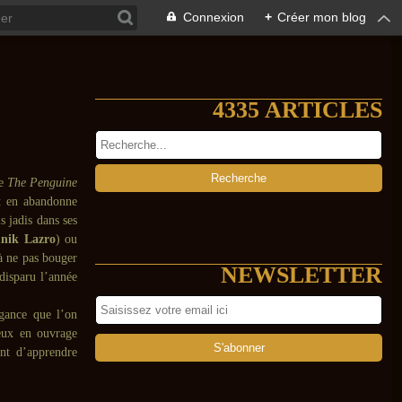
Connexion
+
Créer mon blog
4335 ARTICLES
de
The Penguine
t en abandonne
s jadis dans ses
nik Lazro
) ou
à ne pas bouger
NEWSLETTER
disparu l’année
gance que l’on
eux en ouvrage
ant d’apprendre