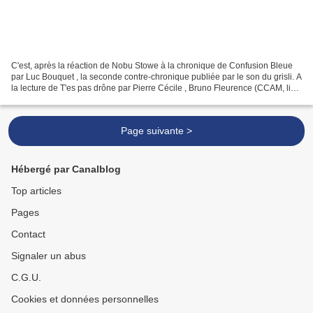
C'est, après la réaction de Nobu Stowe à la chronique de Confusion Bleue
par Luc Bouquet , la seconde contre-chronique publiée par le son du grisli. A
la lecture de T'es pas drône par Pierre Cécile , Bruno Fleurence (CCAM, lieu
& label) a réagi à sa manière,...
Page suivante >
Hébergé par Canalblog
Top articles
Pages
Contact
Signaler un abus
C.G.U.
Cookies et données personnelles