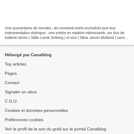
Une quarantaine de minutes ; dix moments brefs enchaînés que leur
instrumentation distingue ; une entrée en matière intéressante, sur duo de
batterie sèche ( Ståle Liavik Solberg ) et voix ( Stine Janvin Motland ) sans
théâtre – soit S. MOTland + S. SOLberg...
Hébergé par Canalblog
Top articles
Pages
Contact
Signaler un abus
C.G.U.
Cookies et données personnelles
Préférences cookies
Voir le profil de le son du grisli sur le portail Canalblog