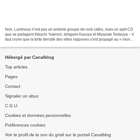
Non, Luminous n’est pas un enième groupe de rock catho, mais un split-CD
que se partagent Kikuchi Yukinori, Ishigami Kazuya et Miyazaki Testsuya – il
faut croire que la forte densité des villes nippones s’est propagé au « monde
» du disque ! Nos messieurs...
Hébergé par Canalblog
Top articles
Pages
Contact
Signaler un abus
C.G.U.
Cookies et données personnelles
Préférences cookies
Voir le profil de le son du grisli sur le portail Canalblog