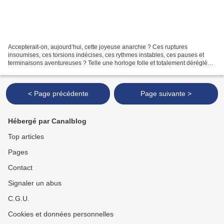
Accepterait-on, aujourd’hui, cette joyeuse anarchie ? Ces ruptures
insoumises, ces torsions indécises, ces rythmes instables, ces pauses et
terminaisons aventureuses ? Telle une horloge folle et totalement déréglée,
le New York Art Quartet pouvait se...
< Page précédente
Page suivante >
Hébergé par Canalblog
Top articles
Pages
Contact
Signaler un abus
C.G.U.
Cookies et données personnelles