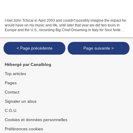
I met John Tchicai in April 2003 and couldn't possibly imagine the impact he
would have on my music and life, until later that year we did two tours in
Europe and the U.S., recording Big Chief Dreaming in Italy for Soul Note
Records and Good Night Songs...
< Page précédente
Page suivante >
Hébergé par Canalblog
Top articles
Pages
Contact
Signaler un abus
C.G.U.
Cookies et données personnelles
Préférences cookies