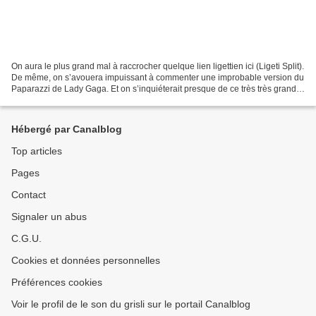
On aura le plus grand mal à raccrocher quelque lien ligettien ici (Ligeti Split).
De même, on s’avouera impuissant à commenter une improbable version du
Paparazzi de Lady Gaga. Et on s’inquiéterait presque de ce très très grand
écart. On dira donc du...
Hébergé par Canalblog
Top articles
Pages
Contact
Signaler un abus
C.G.U.
Cookies et données personnelles
Préférences cookies
Voir le profil de le son du grisli sur le portail Canalblog