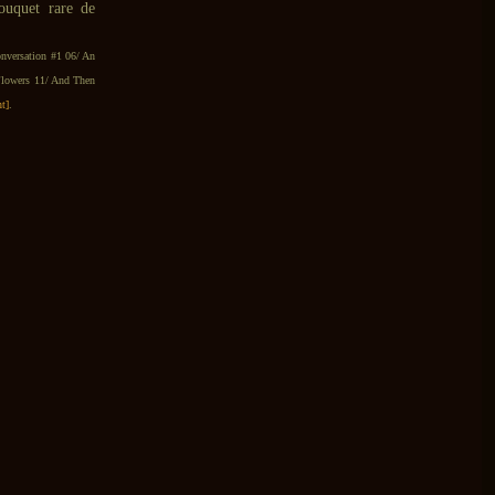
ouquet rare de
nversation #1 06/ An
Flowers 11/ And Then
t]
.