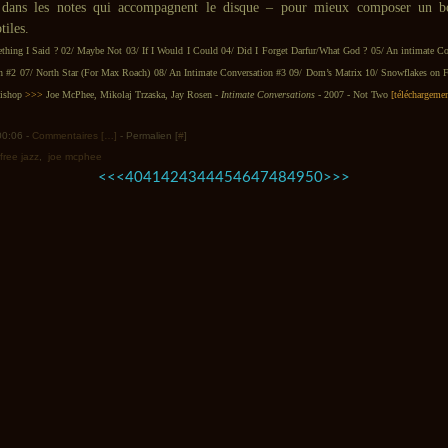
dans les notes qui accompagnent le disque – pour mieux composer un b
tiles.
thing I Said ? 02/ Maybe Not 03/ If I Would I Could 04/ Did I Forget Darfur/What God ? 05/ An intimate Co
on #2 07/ North Star (For Max Roach) 08/ An Intimate Conversation #3 09/ Dom’s Matrix 10/ Snowflakes on 
Bishop
>>>
Joe McPhee, Mikolaj Trzaska, Jay Rosen -
Intimate Conversations
- 2007 - Not Two
[téléchargemen
 00:06 -
Commentaires [
…
]
- Permalien [
#
]
free jazz
,
joe mcphee
10
20
30
<<
<
40
41
42
43
44
45
46
47
48
49
50
>
>>