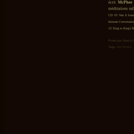
écrit
McPhee
méditations sub
CD: 01/ Was It Some
Intimate Conversati
12/ King to King’s 
Posté par Grisli à
Tags:
Jay Rosen
,