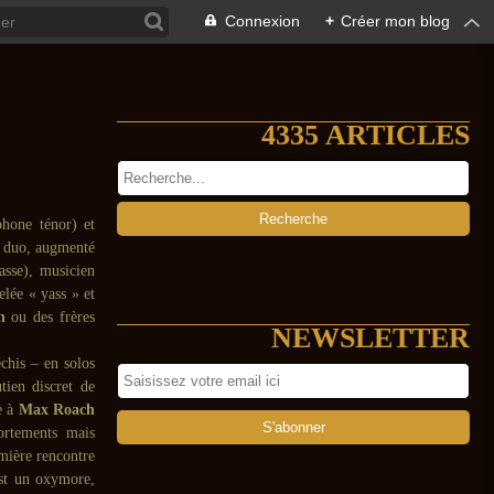
Connexion
+
Créer mon blog
4335 ARTICLES
hone ténor) et
 duo, augmenté
asse), musicien
lée « yass » et
n
ou des frères
NEWSLETTER
chis – en solos
tien discret de
e à
Max Roach
ortements mais
emière rencontre
est un oxymore,