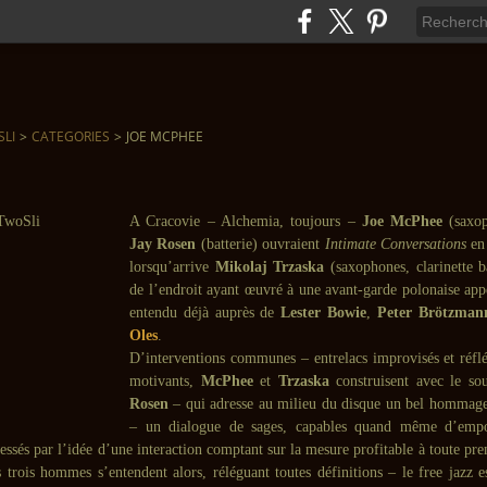
SLI
>
CATEGORIES
>
JOE MCPHEE
A Cracovie – Alchemia, toujours –
Joe McPhee
(saxop
Jay Rosen
(batterie) ouvraient
Intimate Conversations
en
lorsqu’arrive
Mikolaj Trzaska
(saxophones, clarinette b
de l’endroit ayant œuvré à une avant-garde polonaise appe
entendu déjà auprès de
Lester Bowie
,
Peter Brötzman
Oles
.
D’interventions communes – entrelacs improvisés et réflé
motivants,
McPhee
et
Trzaska
construisent avec le sou
Rosen
– qui adresse au milieu du disque un bel hommag
– un dialogue de sages, capables quand même d’emp
essés par l’idée d’une interaction comptant sur la mesure profitable à toute pr
s trois hommes s’entendent alors, réléguant toutes définitions – le free jazz 