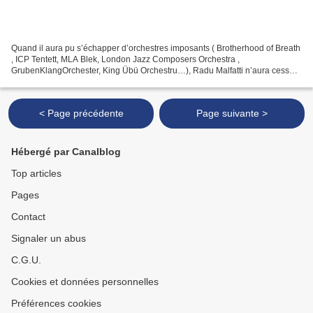
Quand il aura pu s’échapper d’orchestres imposants ( Brotherhood of Breath
, ICP Tentett, MLA Blek, London Jazz Composers Orchestra ,
GrubenKlangOrchester, King Übü Orchestru…), Radu Malfatti n’aura cessé
de réévaluer son « dire musical » à la lumière...
< Page précédente
Page suivante >
Hébergé par Canalblog
Top articles
Pages
Contact
Signaler un abus
C.G.U.
Cookies et données personnelles
Préférences cookies