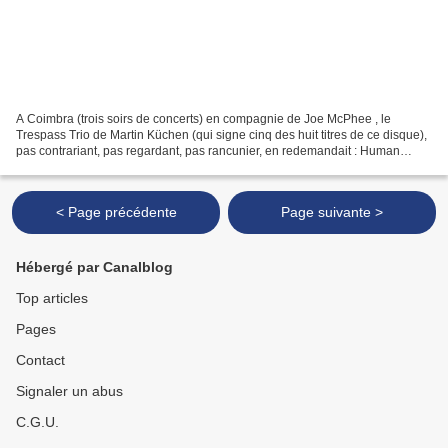
A Coimbra (trois soirs de concerts) en compagnie de Joe McPhee , le
Trespass Trio de Martin Küchen (qui signe cinq des huit titres de ce disque),
pas contrariant, pas regardant, pas rancunier, en redemandait : Human
Encore… L’œil était dans l’obus, et...
< Page précédente
Page suivante >
Hébergé par Canalblog
Top articles
Pages
Contact
Signaler un abus
C.G.U.