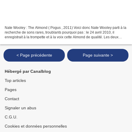
Nate Wooley : The Almond ( Pogus , 2011) Voici donc Nate Wooley parti à la
recherche de sons rares, troublants pourquoi pas : le 24 avril 2010, il
enregistrait à la trompette et à la voix cette Almond de qualité. Les deux
instruments s’y passent un relai...
< Page précédente
Page suivante >
Hébergé par Canalblog
Top articles
Pages
Contact
Signaler un abus
C.G.U.
Cookies et données personnelles