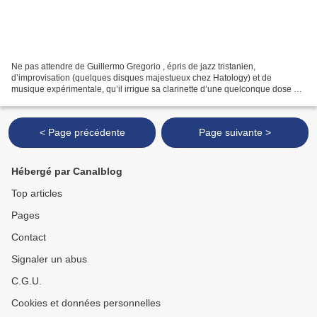
Ne pas attendre de Guillermo Gregorio , épris de jazz tristanien,
d’improvisation (quelques disques majestueux chez Hatology) et de
musique expérimentale, qu’il irrigue sa clarinette d’une quelconque dose de
facilité ou de démonstration. En trio avec...
< Page précédente
Page suivante >
Hébergé par Canalblog
Top articles
Pages
Contact
Signaler un abus
C.G.U.
Cookies et données personnelles