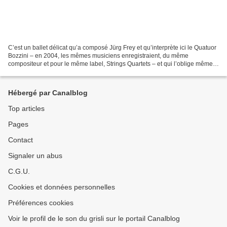
C’est un ballet délicat qu’a composé Jürg Frey et qu’interprète ici le Quatuor
Bozzini – en 2004, les mêmes musiciens enregistraient, du même
compositeur et pour le même label, Strings Quartets – et qui l’oblige même.
Est-ce que String Quartet no. 3 (2010-2014),...
Hébergé par Canalblog
Top articles
Pages
Contact
Signaler un abus
C.G.U.
Cookies et données personnelles
Préférences cookies
Voir le profil de le son du grisli sur le portail Canalblog