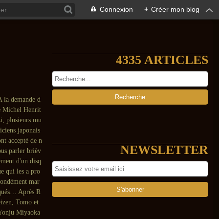
Connexion
+
Créer mon blog
4335 ARTICLES
A la demande d
e Michel Henrit
zi, plusieurs mu
siciens japonais
ont accepté de n
NEWSLETTER
ous parler brièv
ement d'un disq
ue qui les a pro
fondément mar
qués… Après R
eizen, Tomo et
Yonju Miyaoka