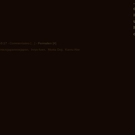
o
 10:17 -
Commentaires [
…
]
- Permalien [
#
]
,
microjapanesejapon
,
Inryo-fuen
,
Morita Doji
,
Kaoru Abe