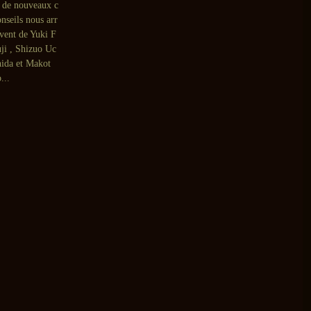
, de nouveaux c
onseils nous arr
ivent de Yuki F
uji , Shizuo Uc
hida et Makot
...