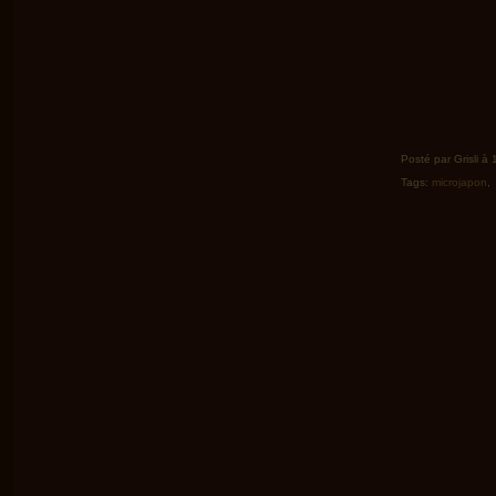
Posté par Grisli à
Tags:
microjapon