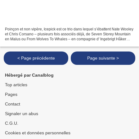
Poinçon et non vipère, Icepick est ce trio dans lequel s’ébattent Nate Wooley
et Chris Corsano – plusieurs fois associés déjà, de Seven Storey Mountain
en Malus ou From Wolves To Whales – en compagnie d' Ingebrigt Håker
Flaten . Après une cassette ( Hexane...
< Page précédente
Page suivante >
Hébergé par Canalblog
Top articles
Pages
Contact
Signaler un abus
C.G.U.
Cookies et données personnelles