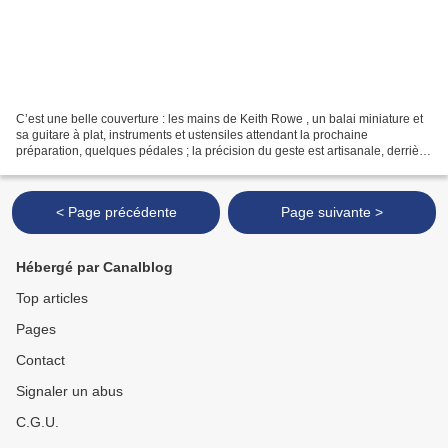
C’est une belle couverture : les mains de Keith Rowe , un balai miniature et
sa guitare à plat, instruments et ustensiles attendant la prochaine
préparation, quelques pédales ; la précision du geste est artisanale, derrière
laquelle l’artiste (mais non...
< Page précédente
Page suivante >
Hébergé par Canalblog
Top articles
Pages
Contact
Signaler un abus
C.G.U.