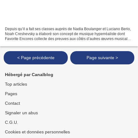
Depuis qu’il a fait ses classes auprès de Nadia Boulanger et Luciano Berio,
Noah Creshevsky a élaboré son concept de musique hyperréaliste dont
Favorite Encores collecte des preuves aux côtés d’autres œuvres musicales
signées If, Bwana (Al Margolis)....
< Page précédente
Page suivante >
Hébergé par Canalblog
Top articles
Pages
Contact
Signaler un abus
C.G.U.
Cookies et données personnelles