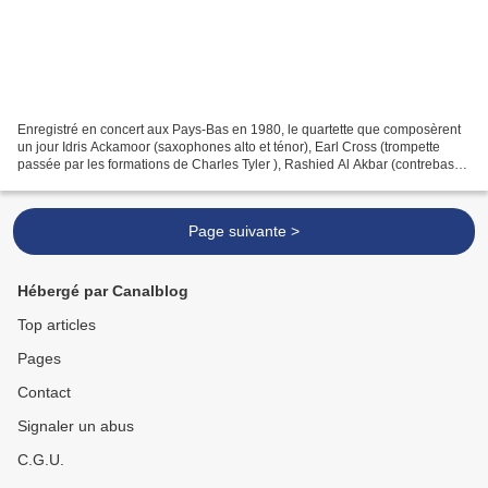
Enregistré en concert aux Pays-Bas en 1980, le quartette que composèrent
un jour Idris Ackamoor (saxophones alto et ténor), Earl Cross (trompette
passée par les formations de Charles Tyler ), Rashied Al Akbar (contrebasse
entendue auprès de Louis Armfield)...
Page suivante >
Hébergé par Canalblog
Top articles
Pages
Contact
Signaler un abus
C.G.U.