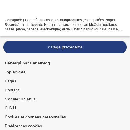
Consignée jusque-là sur cassettes autoproduites (estampillées Pidgin
Records), la musique de Nagual – association de Ian McColm (guitares,
basse, piano, batterie, électronique) et de David Shapiro (guitare, basse,
électronique) – passe sur vinyle sous...
< Page précédente
Hébergé par Canalblog
Top articles
Pages
Contact
Signaler un abus
C.G.U.
Cookies et données personnelles
Préférences cookies