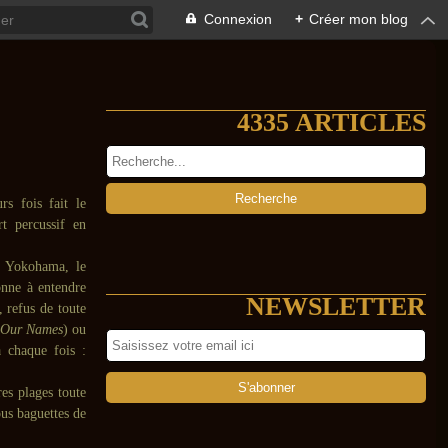
Connexion
+
Créer mon blog
4335 ARTICLES
rs fois fait le
t percussif en
à Yokohama, le
onne à entendre
NEWSLETTER
, refus de toute
 Our Names
) ou
à chaque fois :
es plages toute
ous baguettes de