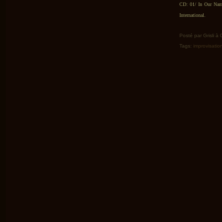
CD: 01/ In Our Nam
International.
Posté par Grisli à
Tags:
improvisatio