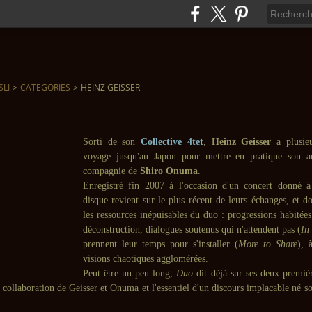
SLI
>
CATEGORIES
>
HEINZ GEISSER
Sorti de son
Collective 4tet
,
Heinz Geisser
a plusieu
voyage jusqu'au Japon pour mettre en pratique son ar
compagnie de
Shiro Onuma
.
Enregistré fin 2007 à l'occasion d'un concert donné 
disque revient sur le plus récent de leurs échanges, et d
les ressources inépuisables du duo : progressions habitées
déconstruction, dialogues soutenus qui n'attendent pas (
In
prennent leur temps pour s'installer (
More to Share
), 
visions chaotiques agglomérées.
Peut être un peu long,
Duo
dit déjà sur ses deux premièr
la collaboration de Geisser et Onuma et l'essentiel d'un discours implacable né s