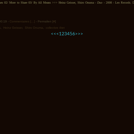
es 02/ More to Share 03/ By All Means >>> Heinz Geisser, Shiro Onuma -
Duo
- 2008 - Leo Records. Di
 00:19 -
Commentaires [
…
]
- Permalien [
#
]
n
,
Heinz Geisser
,
Shiro Onuma
,
collective 4tet
<<
<
1
2
3
4
5
6
>
>>