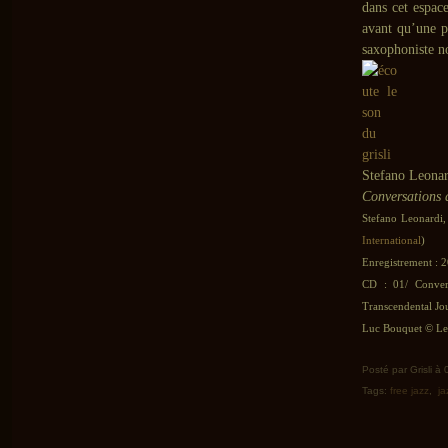
dans cet espac
avant qu’une p
saxophoniste
Stefano Leonar
Conversations
Stefano Leonardi,
International
)
Enregistrement : 2
CD : 01/ Conver
Transcendental Jo
Luc Bouquet © Le 
Posté par Grisli à
Tags:
free jazz
,
ja