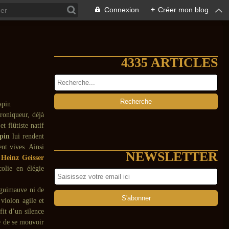
Connexion
+
Créer mon blog
4335 ARTICLES
roniqueur, déjà
t flûtiste natif
pin
lui rendent
nt vives. Ainsi
NEWSLETTER
t
Heinz Geisser
colie en élégie
 guimauve ni de
 violon agile et
fit d’un silence
re de se mouvoir