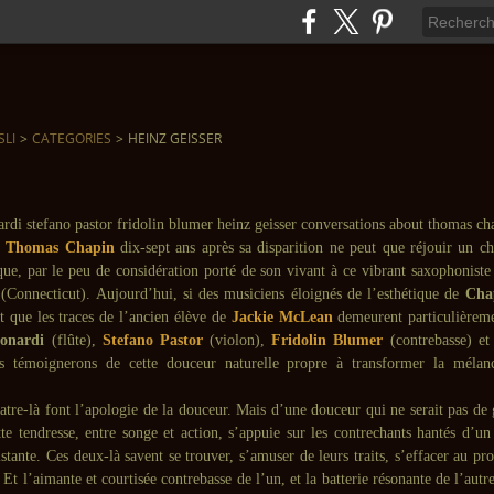
SLI
>
CATEGORIES
>
HEINZ GEISSER
e
Thomas Chapin
dix-sept ans après sa disparition ne peut que réjouir un ch
que, par le peu de considération porté de son vivant à ce vibrant saxophoniste e
(Connecticut). Aujourd’hui, si des musiciens éloignés de l’esthétique de
Cha
 que les traces de l’ancien élève de
Jackie McLean
demeurent particulièreme
eonardi
(flûte),
Stefano Pastor
(violon),
Fridolin Blumer
(contrebasse) e
us témoignerons de cette douceur naturelle propre à transformer la mélan
uatre-là font l’apologie de la douceur. Mais d’une douceur qui ne serait pas de
tte tendresse, entre songe et action, s’appuie sur les contrechants hantés d’un
istante. Ces deux-là savent se trouver, s’amuser de leurs traits, s’effacer au pro
 Et l’aimante et courtisée contrebasse de l’un, et la batterie résonante de l’aut