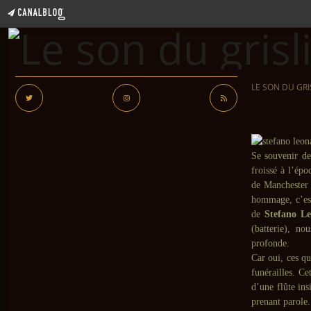
LE SON DU GRI
Se souvenir d
froissé à l’épo
de Manchester 
hommage, c’est
de
Stefano L
(batterie), no
profonde.
Car oui, ces q
funérailles. Ce
d’une flûte ins
prenant parole.