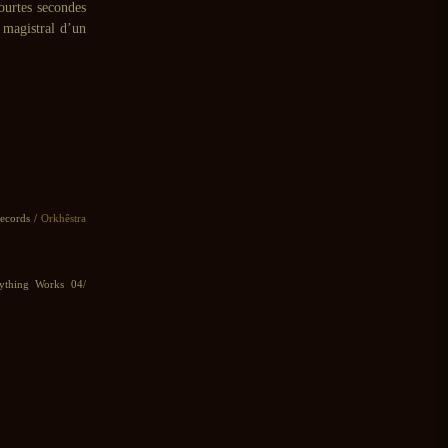
ourtes secondes
 magistral d’un
cords /
Orkhêstra
ything Works 04/