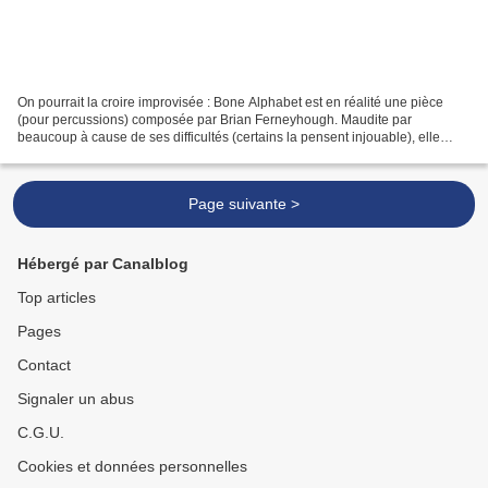
On pourrait la croire improvisée : Bone Alphabet est en réalité une pièce
(pour percussions) composée par Brian Ferneyhough. Maudite par
beaucoup à cause de ses difficultés (certains la pensent injouable), elle
trouve en Håkon Stene son plus vif défenseur....
Page suivante >
Hébergé par Canalblog
Top articles
Pages
Contact
Signaler un abus
C.G.U.
Cookies et données personnelles