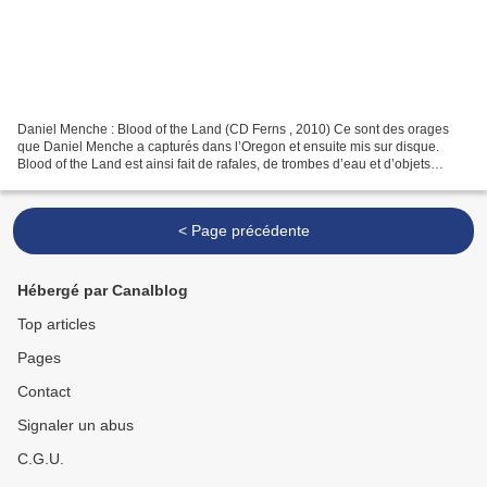
Daniel Menche : Blood of the Land (CD Ferns , 2010) Ce sont des orages
que Daniel Menche a capturés dans l’Oregon et ensuite mis sur disque.
Blood of the Land est ainsi fait de rafales, de trombes d’eau et d’objets
emportés. Après quoi, les sons amalgamés...
< Page précédente
Hébergé par Canalblog
Top articles
Pages
Contact
Signaler un abus
C.G.U.