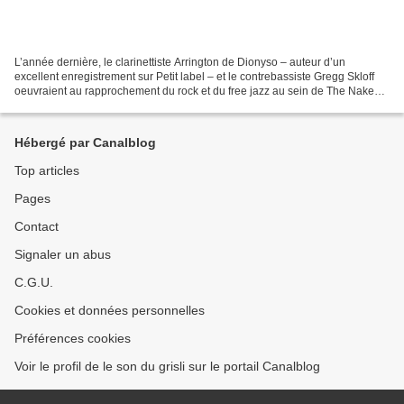
L’année dernière, le clarinettiste Arrington de Dionyso – auteur d’un
excellent enregistrement sur Petit label – et le contrebassiste Gregg Skloff
oeuvraient au rapprochement du rock et du free jazz au sein de The Naked
Future. Là aussi : le pianiste...
Hébergé par Canalblog
Top articles
Pages
Contact
Signaler un abus
C.G.U.
Cookies et données personnelles
Préférences cookies
Voir le profil de le son du grisli sur le portail Canalblog