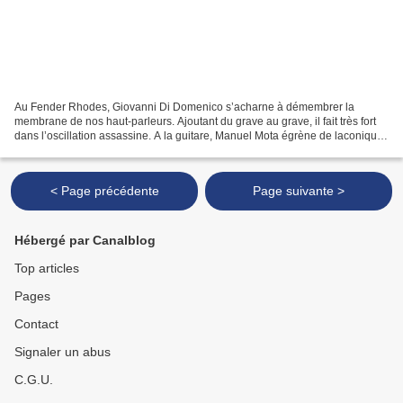
Au Fender Rhodes, Giovanni Di Domenico s’acharne à démembrer la
membrane de nos haut-parleurs. Ajoutant du grave au grave, il fait très fort
dans l’oscillation assassine. A la guitare, Manuel Mota égrène de laconiques
phrasés avant d’exhorter quelque...
< Page précédente
Page suivante >
Hébergé par Canalblog
Top articles
Pages
Contact
Signaler un abus
C.G.U.