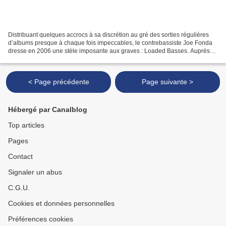
Distribuant quelques accrocs à sa discrétion au gré des sorties régulières
d’albums presque à chaque fois impeccables, le contrebassiste Joe Fonda
dresse en 2006 une stèle imposante aux graves : Loaded Basses. Auprès
du saxophone baryton de Claire Daly,...
< Page précédente
Page suivante >
Hébergé par Canalblog
Top articles
Pages
Contact
Signaler un abus
C.G.U.
Cookies et données personnelles
Préférences cookies