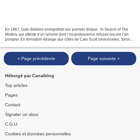
En 1967, Gato Barbieri enregistrait son premier disque : In Search of The
Mistery, qui atteste d’un lyrisme dont l’incandescence refusait encore l’art
pompier. En formation étrange aux côtés de Calo Scott (violoncelle), Sirone
(contrebasse) et Bobby Kapp...
< Page précédente
Page suivante >
Hébergé par Canalblog
Top articles
Pages
Contact
Signaler un abus
C.G.U.
Cookies et données personnelles