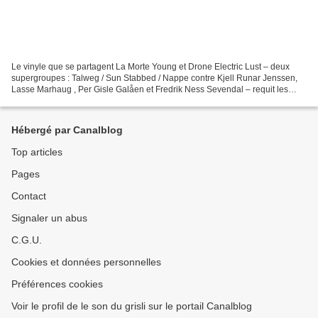
Le vinyle que se partagent La Morte Young et Drone Electric Lust – deux
supergroupes : Talweg / Sun Stabbed / Nappe contre Kjell Runar Jenssen,
Lasse Marhaug , Per Gisle Galåen et Fredrik Ness Sevendal – requit les
efforts d’un superlabel – six, s’il...
Hébergé par Canalblog
Top articles
Pages
Contact
Signaler un abus
C.G.U.
Cookies et données personnelles
Préférences cookies
Voir le profil de le son du grisli sur le portail Canalblog