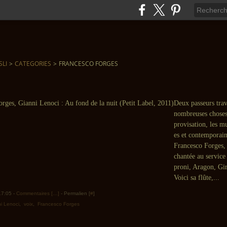
SLI
>
CATEGORIES
>
FRANCESCO FORGES
Deux passeurs trav
nombreuses choses 
provisation, les m
es et contemporain
Francesco Forges, 
chantée au service
proni, Aragon, Gir
Voici sa flûte,...
 17:05 -
Commentaires [
…
]
- Permalien [
#
]
i Lenoci
,
voix
,
Francesco Forges