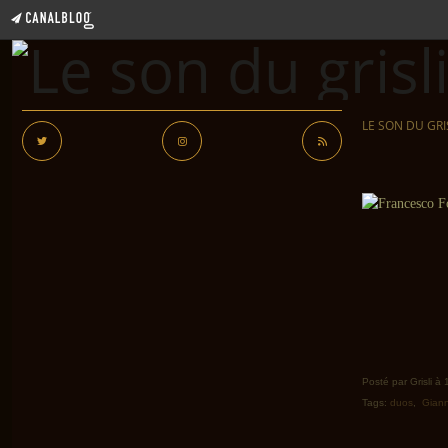
LE SON DU GRI
Posté par Grisli à
Tags:
duos
,
Giann