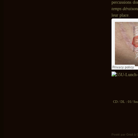
percussions do
temps déraisonn
leur place.
CD / DL : 01/ Sm
Posté par Grisli à