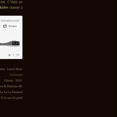
rien.
C’était un
kides
chanter à
ides :
Lunch Music
UnSounds
Edition : 2016.
ess & Delirium 08/
 La La La Terminal
© Le son du grisli