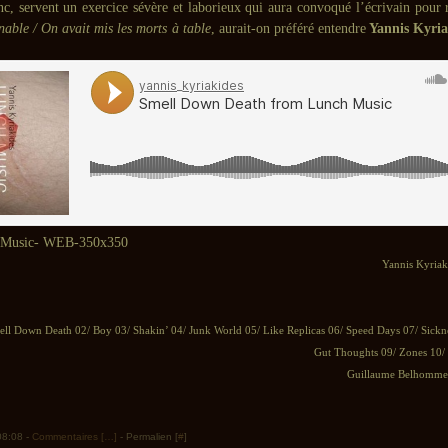
nc, servent un exercice sévère et laborieux qui aura convoqué l’écrivain pour 
able / On avait mis les morts à table
, aurait-on préféré entendre
Yannis Kyria
Yannis Kyriak
ell Down Death 02/ Boy 03/ Shakin’ 04/ Junk World 05/ Like Replicas 06/ Speed Days 07/ Sickn
Gut Thoughts 09/ Zones 10/
Guillaume Belhomme 
 08:08 -
Commentaires [
…
]
- Permalien [
#
]