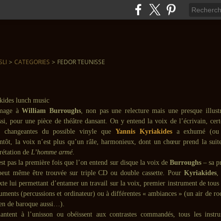
SLI
>
CATEGORIES
>
FEDOR TEUNISSE
mmage à
William Burroughs
, non pas une relecture mais une presque illust
i, pour une pièce de théâtre dansant. On y entend la voix de l’écrivain, certe
les changeantes du possible vinyle que
Yannis Kyriakides
a exhumé (ou 
entôt, la voix n’est plus qu’un râle, harmonieux, dont un chœur prend la suit
rétation de
L’homme armé
.
est pas la première fois que l’on entend sur disque la voix de
Burroughs
– sa pr
eut même être trouvée sur triple CD ou double cassette. Pour
Kyriakides
,
xte lui permettant d’entamer un travail sur la voix, premier instrument de tous
ruments (percussions et ordinateur) ou à différentes « ambiances » (un air de ro
ien de baroque aussi…).
antent à l’unisson ou obéissent aux contrastes commandés, tous les instr