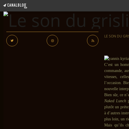
LE SON DU GRI
C’est un ho
commande, auss
vitesses, cel
l’occasion. Bi
nouvelle interp
Bien sûr, ce n’
Naked Lunch
p
plutôt un préte
à d’autres inst
plus loin, un r
Mais qu’ils ch