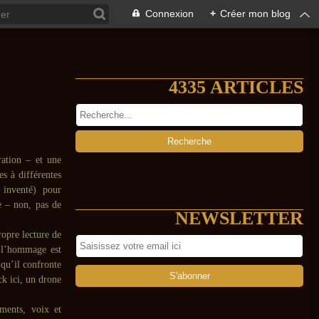
Connexion
+
Créer mon blog
4335 ARTICLES
ration – et une
s à différentes
inventé) pour
e – non, pas de
NEWSLETTER
opre lecture de
 l’hommage est
 qu’il confronte
ck ici, un drone
uments, voix et