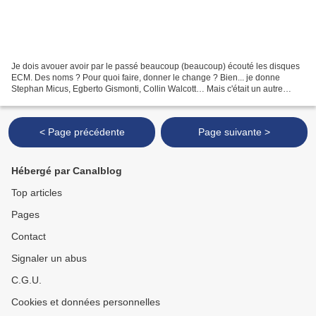
Je dois avouer avoir par le passé beaucoup (beaucoup) écouté les disques
ECM. Des noms ? Pour quoi faire, donner le change ? Bien... je donne
Stephan Micus, Egberto Gismonti, Collin Walcott… Mais c'était un autre
temps, presque une autre vie. Aujourd'hui,...
< Page précédente
Page suivante >
Hébergé par Canalblog
Top articles
Pages
Contact
Signaler un abus
C.G.U.
Cookies et données personnelles