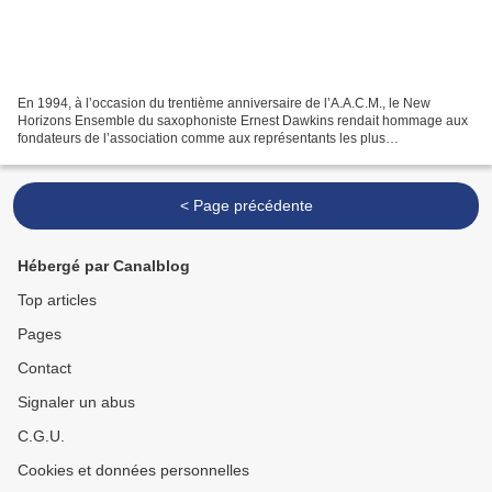
En 1994, à l’occasion du trentième anniversaire de l’A.A.C.M., le New
Horizons Ensemble du saxophoniste Ernest Dawkins rendait hommage aux
fondateurs de l’association comme aux représentants les plus
charismatiques du jazz d’avant-garde. Mais de manière...
< Page précédente
Hébergé par Canalblog
Top articles
Pages
Contact
Signaler un abus
C.G.U.
Cookies et données personnelles