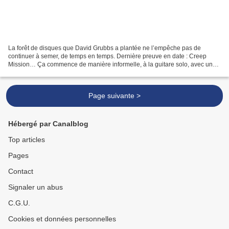
La forêt de disques que David Grubbs a plantée ne l’empêche pas de
continuer à semer, de temps en temps. Dernière preuve en date : Creep
Mission… Ça commence de manière informelle, à la guitare solo, avec un
arpège clair qu’une fausse note déséquilibre...
Page suivante >
Hébergé par Canalblog
Top articles
Pages
Contact
Signaler un abus
C.G.U.
Cookies et données personnelles