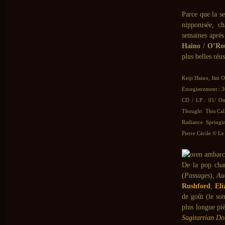
Parce que la s
nipponisée, c
semaines après 
Haino
/
O’Ro
plus belles réus
Keiji Haino, Jim 
Enregistrement : 3
CD / LP : 01/ O
Thought This Cal
Radiance Springi
Pierre Cécile © Le 
De la pop cha
(
Passages
),
Au
Rushford
,
Eli
de goût (le son
plus longue pi
Sagitarrian D