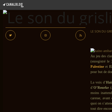
LE SON DU GRI
Au jeu des cla
(enregistré l
Palestine
et
Ei
pour but de don
La voix d’
Hai
d’
O’Rourke
(à
moins inattend
caresse, avant
quoi on s’atten
tout dire encor