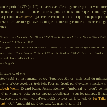
econde partie du CD (ou LP) arrive et avec elle un genre de post no-wave forc
hantante et dansante, à deux accords, puis un noise foutraque et foudro
la parution d’
Imikuzushi
(pas encore chroniqué ici, c’est qu’on ne peut pas tout
urke
/
Ambarchi
signe avec ce disque au titre long comme un manche de gui
sites.
O’Rourke, Oren Ambarchi :
Now While It’s Still Warm Let Us Pour In All the Mystery
(Black Truffl
0 janvier 2012. Edition : 2013.
nce Again I Hear the Beautiful Vertigo… Luring Us to ‘’Do Somethingn Somehow” 02
lous History Would Become My Skin 03/ Only the Winding ‘’Why’’ Expressess Anything 
ng Forth From Inside the Light…
son du grisli
ntée (
Salt
) à l’instrumental poppy (
Fractured Mirror
) mais aussi du minima
dience of One
déçoit par trois fois. Pourtant épaulé par d’excellents musicie
zabeth Welsh
,
Eyvind Kang
,
Jessika Kenney
),
Ambarchi
va jusqu’à comme
 d’un rythme en boîte ou des arpèges soporifiques). Pour les rattraper, il fau
èce,
Knots
: une demi-heure d’électricités ravivées par la batterie de
Joe Talia
omain
. Ouf,
Ambarchi
sauvé des eaux (de mars, d’avril…) !