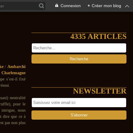
Connexion
+
Créer mon blog
4335 ARTICLES
ke
/
Ambarchi
r
Charlemagne
pe s’est-il fixé
réussi.
NEWSLETTER
uasi) neutralité
ruffle), pour le
 intrigue, nous
t dire que ce à
est pas non plus