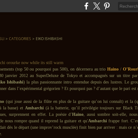
SLI
>
CATEGORIES
>
EIKO ISHIBASHI
ssements (top 50 ou pourquoi pas 500), on décernera au trio
Haino
/
O’Rour
e 30 janvier 2012 au SuperDeluxe de Tokyo et accompagnés sur un titre pa
ko Ishibashi
) la plus passionnante intro entendue depuis des lustres. Le grou
ner dans l’expérimental grégorien ? Et pourquoi pas ? d’autant que le pari est 
no
(qui joue aussi de la flûte en plus de la guitare qu’on lui connaît) et la (q
 la basse) et
Ambarchi
(à la batterie, qu’il privilégie toujours sur Black T
ues, surprennent en effet. La poésie d’
Haino
, aussi sombre soit-elle, nous
 de nous rompre quand il reprend la guitare et qu'
Ambarchi
frappe fort. C’es
dait dès le départ (une improv’rock musclée) finit bien par arriver : mais ce n’
e.