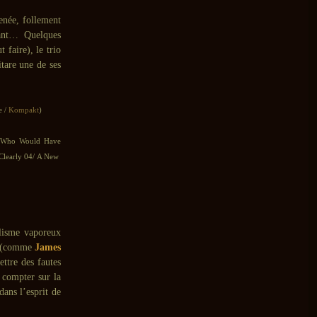
enée, follement
yant… Quelques
 faire), le trio
tare une de ses
e /
Kompakt
)
/ Who Would Have
Clearly 04/ A New
lisme vaporeux
ns (comme
James
ttre des fautes
t compter sur la
dans l’esprit de