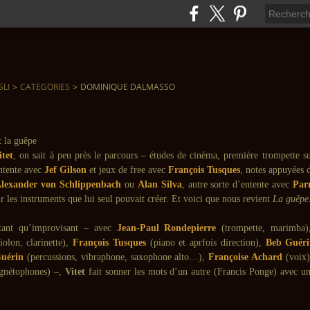
SLI
>
CATEGORIES
>
DOMINIQUE DALMASSO
tet
, on sait à peu près le parcours – études de cinéma, première trompette s
entente avec
Jef Gilson
et jeux de free avec
François Tusques
, notes appuyées 
lexander von Schlippenbach
ou
Alan Silva
, autre sorte d’entente avec
Par
r les instruments que lui seul pouvait créer. Et voici que nous revient
La guêpe
ant qu’improvisant – avec
Jean-Paul Rondepierre
(trompette, marimba
olon, clarinette),
François Tusques
(piano et aprfois direction),
Beb Guér
Guérin
(percussions, vibraphone, saxophone alto…),
Françoise Achard
(voix)
nétophones) –,
Vitet
fait sonner les mots d’un autre (Francis Ponge) avec un