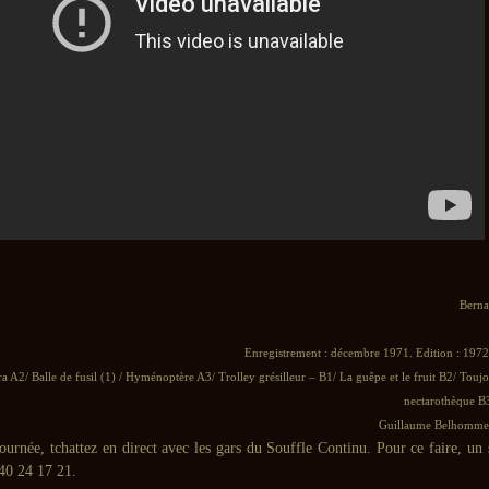
Berna
Enregistrement : décembre 1971. Edition : 1972
ra A2/ Balle de fusil (1) / Hyménoptère A3/ Trolley grésilleur – B1/ La guêpe et le fruit B2/ Toujo
nectarothèque B3/
Guillaume Belhomme 
journée, tchattez en direct avec les gars du Souffle Continu. Pour ce faire, u
 40 24 17 21.