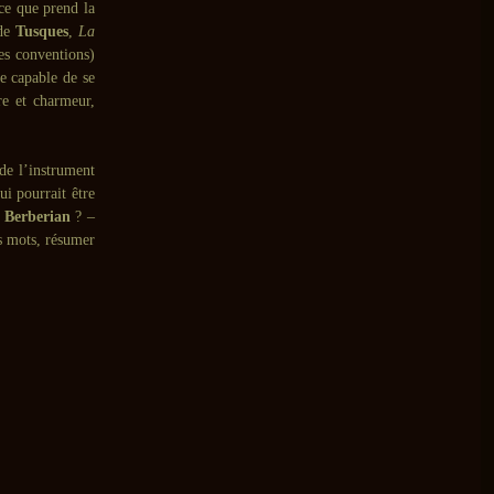
ce que prend la
de
Tusques
,
La
es conventions)
e capable de se
re et charmeur,
de l’instrument
ui pourrait être
e
Berberian
? –
ues mots, résumer