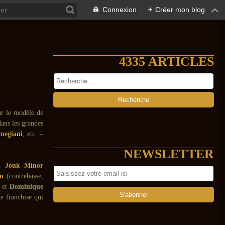
Connexion
+
Créer mon blog
4335 ARTICLES
ur le modèle de
dans les grandes
megiani
, etc. –
.
NEWSLETTER
),
Jouk Minor
in
(contrebasse,
 et
Dominique
e franchise qui