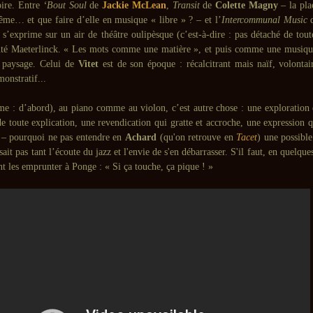
oire. Entre
‘Bout Soul
de
Jackie McLean
,
Transit
de
Colette Magny
– la pla
me… et que faire d’elle en musique « libre » ? – et l’
Intercommunal Music
s’exprime sur un air de théâtre oulipèsque (c’est-à-dire : pas détaché de tout
nté Maeterlinck. « Les mots comme une matière », et puis comme une musiqu
e paysage. Celui de
Vitet
est de son époque : récalcitrant mais naïf, volontai
onstratif...
me : d’abord), au piano comme au violon, c’est autre chose : une exploration 
 toute explication, une revendication qui gratte et accroche, une expression q
 – pourquoi ne pas entendre en
Achard
(qu'on retrouve en
Tacet
) une possibl
ssait pas tant l’écoute du jazz et l'envie de s'en débarrasser. S'il faut, en quelq
nt les emprunter à Ponge : « Si ça touche, ça pique ! »