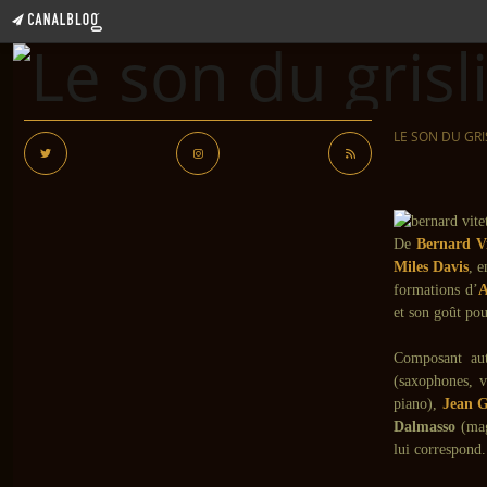
LE SON DU GRI
De
Bernard Vi
Miles Davis
, 
formations d’
A
et son goût pou
Composant aut
(saxophones, vi
piano),
Jean 
Dalmasso
(mag
lui correspond.