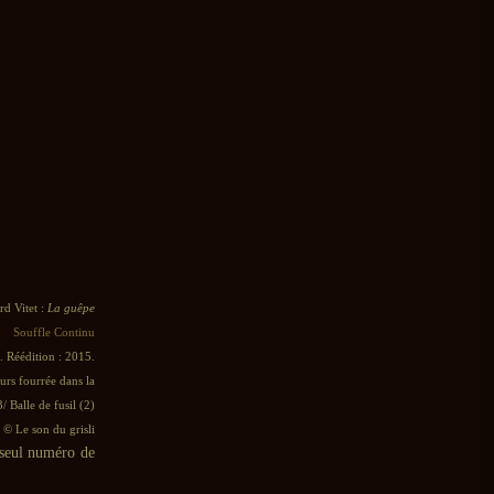
rd Vitet :
La guêpe
Souffle Continu
. Réédition : 2015.
urs fourrée dans la
 Balle de fusil (2)
© Le son du grisli
n seul numéro de