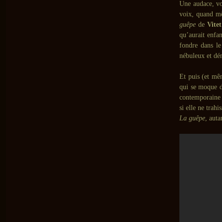
Une audace, v
voix, quand mê
guêpe
de
Vitet
qu’aurait enfa
fondre dans l
nébuleux et dém
Et puis (et mê
qui se moque de
contemporaine
si elle ne trahi
La guêpe
, auta