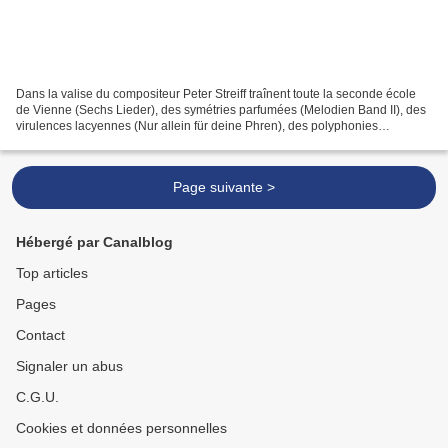
Dans la valise du compositeur Peter Streiff traînent toute la seconde école
de Vienne (Sechs Lieder), des symétries parfumées (Melodien Band II), des
virulences lacyennes (Nur allein für deine Phren), des polyphonies
enfantines et saisissantes d’angoisses...
Page suivante >
Hébergé par Canalblog
Top articles
Pages
Contact
Signaler un abus
C.G.U.
Cookies et données personnelles