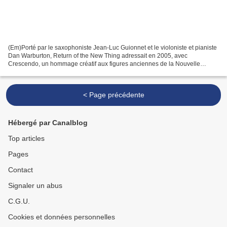
(Em)Porté par le saxophoniste Jean-Luc Guionnet et le violoniste et pianiste
Dan Warburton, Return of the New Thing adressait en 2005, avec
Crescendo, un hommage créatif aux figures anciennes de la Nouvelle
Chose. Lentement ouverte, 35’31 combine ensuite...
< Page précédente
Hébergé par Canalblog
Top articles
Pages
Contact
Signaler un abus
C.G.U.
Cookies et données personnelles