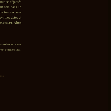
ronique déjantée
ut cela dans un
lle tourner sans
synthés datés et
escence). Alors
ccessives en attente
B04/ Poussières B05/
 Kan