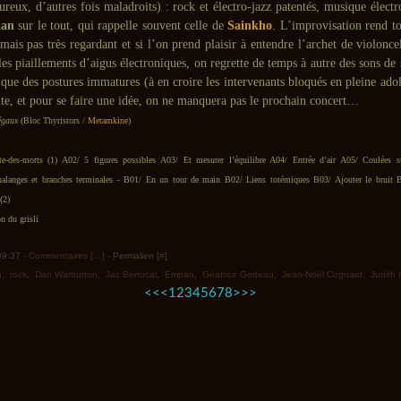
ureux, d’autres fois maladroits) : rock et électro-jazz patentés, musique élect
an
sur le tout, qui rappelle souvent celle de
Sainkho
. L’improvisation rend to
mais pas très regardant et si l’on prend plaisir à entendre l’archet de violonce
 les piaillements d’aigus électroniques, on regrette de temps à autre des sons de 
que des postures immatures (à en croire les intervenants bloqués en pleine adol
ite, et pour se faire une idée, on ne manquera pas le prochain concert…
égaux
(Bloc Thyristors /
Metamkine
)
-des-morts (1) A02/ 5 figures possibles A03/ Et mesurer l’équilibre A04/ Entrée d’air A05/ Coulées su
Phalanges et branches terminales - B01/ En un tour de main B02/ Liens totémiques B03/ Ajouter le bruit 
(2)
n du grisli
 09:37 -
Commentaires [
…
]
- Permalien [
#
]
n
,
rock
,
Dan Warburton
,
Jac Berrocal
,
Empan
,
Géatrice Godeau
,
Jean-Noël Cognard
,
Judith
<<
<
1
2
3
4
5
6
7
8
>
>>