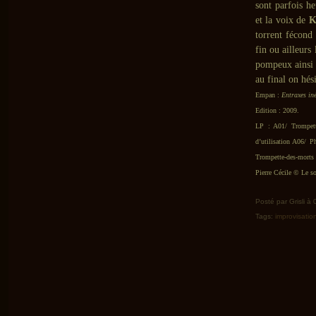
sont parfois he
et la voix de
K
torrent fécond 
fin ou ailleurs
pompeux ainsi 
au final on hés
Empan :
Entraxes in
Edition : 2009.
LP : A01/ Trompette
d’utilisation A06/ 
Trompette-des-morts 
Pierre Cécile © Le so
Posté par Grisli à
Tags:
improvisatio