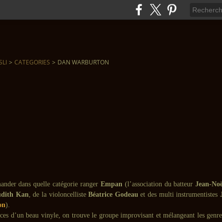
SLI
>
CATEGORIES
>
DAN WARBURTON
ander dans quelle catégorie ranger
Empan
(l’association du batteur
Jean-No
udith Kan
, de la violoncelliste
Béatrice Godeau
et des multi instrumentistes
on
).
aces d’un beau vinyle, on trouve le groupe improvisant et mélangeant les genre