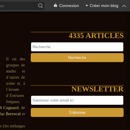
Connexion
+
Créer mon blog
4335 ARTICLES
Il est des
groupes de
studio et
d’autres de
scène et, à
NEWSLETTER
l’écoute
d’
Entraxes
Inégaux
,
ël Cognard
, de
Jac Berrocal
et
s (les mélanges