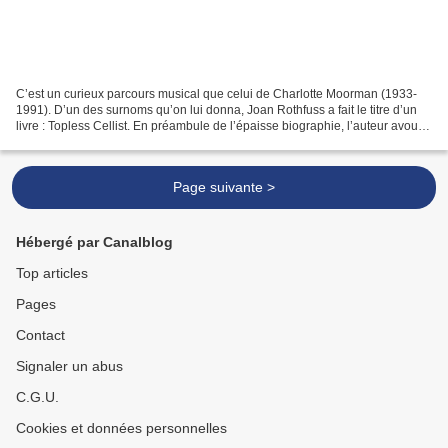
C’est un curieux parcours musical que celui de Charlotte Moorman (1933-
1991). D’un des surnoms qu’on lui donna, Joan Rothfuss a fait le titre d’un
livre : Topless Cellist. En préambule de l’épaisse biographie, l’auteur avoue
que si son sujet est Moorman,...
Page suivante >
Hébergé par Canalblog
Top articles
Pages
Contact
Signaler un abus
C.G.U.
Cookies et données personnelles