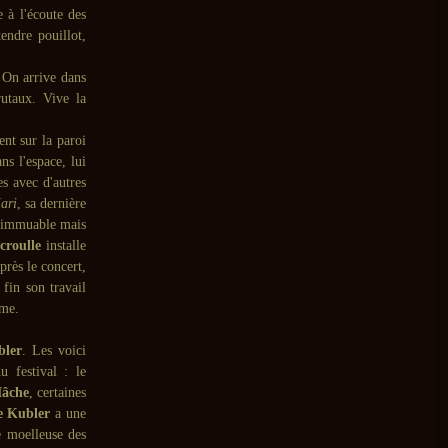
 à l'écoute des
tendre pouillot,
 On arrive dans
rutaux. Vive la
ent sur la paroi
ns l'espace, lui
es avec d'autres
ari
, sa dernière
e immuable mais
croulle
installe
rès le concert,
 fin son travail
ame.
bler
. Les voici
u festival : le
âche
, certaines
e Kubler
a une
e moelleuse des