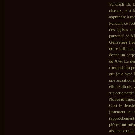
Vendredi 19, 
oiseaux, et à l
apprendre à rec
Pendant ce fes
des églises ro
pauvreté, se fé
Geneviève Foc
noire brillante
donne un corps,
du XVe. Le der
composition po
qui joue avec l
une sensation 
elle explique, 
sur cette parti
Nouveau trajet,
C'est le deuxi
justement en d
rapprochement 
pièces ont même
aisance vocale