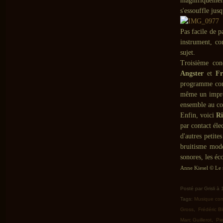
magnifiquemen
s'essouffle jus
Pas facile de p
instrument, co
sujet.
Troisième con
Angster
et
Fr
programme con
même un impro 
ensemble au cou
Enfin, voici
R
par contact éle
d'autres petite
bruitisme mode
sonores, les é
Anne Kiesel © Le s
Posté par Grisli à
Tags:
Musique co
Gross
,
Frédéric B
Marc Guillerot
,
Pi