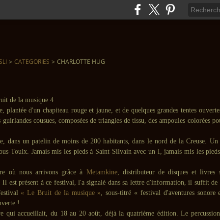
SLI
>
CATEGORIES
>
CHARLOTTE HUG
e, plantée d'un chapiteau rouge et jaune, et de quelques grandes tentes ouvertes
es guirlandes cousues, composées de triangles de tissu, des ampoules colorées po
re, dans un patelin de moins de 200 habitants, dans le nord de la Creuse. U
sous-Toulx. Jamais mis les pieds à Saint-Silvain avec un I, jamais mis les pied
ure où nous arrivons grâce à
Metamkine
, distributeur de disques et livres
l est présent à ce festival, l'a signalé dans sa lettre d'information, il suffit de 
estival
« Le Bruit de la musique »
, sous-titré « festival d'aventures sonore e
verte !
re qui accueillait, du 18 au 20 août, déjà la quatrième édition. Le percussion