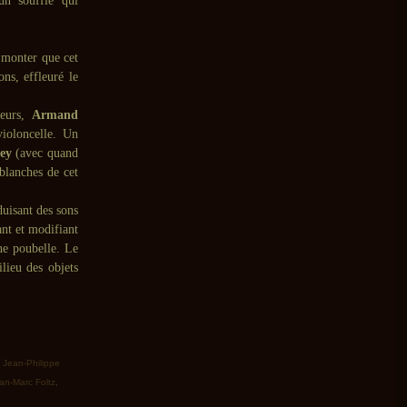
un souffle qui
 monter que cet
ns, effleuré le
teurs,
Armand
ioloncelle. Un
ey
(avec quand
blanches de cet
duisant des sons
ant et modifiant
une poubelle. Le
lieu des objets
,
Jean-Philippe
an-Marc Foltz
,