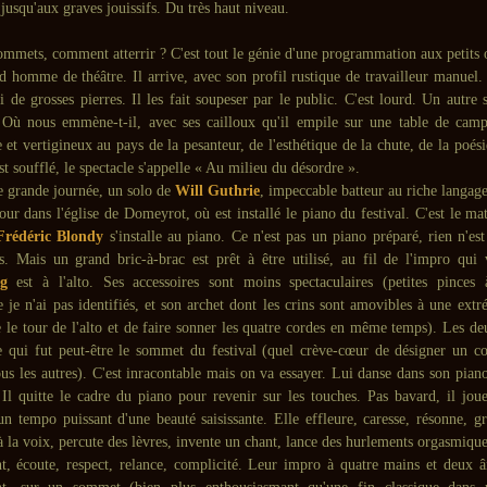
 jusqu'aux graves jouissifs. Du très haut niveau.
sommets, comment atterrir ? C'est tout le génie d'une programmation aux petits
d homme de théâtre. Il arrive, avec son profil rustique de travailleur manuel.
i de grosses pierres. Il les fait soupeser par le public. C'est lourd. Un autre 
 Où nous emmène-t-il, avec ses cailloux qu'il empile sur une table de ca
et vertigineux au pays de la pesanteur, de l'esthétique de la chute, de la poési
t soufflé, le spectacle s'appelle « Au milieu du désordre ».
e grande journée, un solo de
Will Guthrie
, impeccable batteur au riche langage
ur dans l'église de Domeyrot, où est installé le piano du festival. C'est le mat
Frédéric Blondy
s'installe au piano. Ce n'est pas un piano préparé, rien n'est
s. Mais un grand bric-à-brac est prêt à être utilisé, au fil de l'impro qu
g
est à l'alto. Ses accessoires sont moins spectaculaires (petites pinces 
 je n'ai pas identifiés, et son archet dont les crins sont amovibles à une extr
e le tour de l'alto et de faire sonner les quatre cordes en même temps). Les de
e qui fut peut-être le sommet du festival (quel crève-cœur de désigner un 
us les autres). C'est inracontable mais on va essayer. Lui danse dans son piano,
 Il quitte le cadre du piano pour revenir sur les touches. Pas bavard, il joue
un tempo puissant d'une beauté saisissante. Elle effleure, caresse, résonne, g
à la voix, percute des lèvres, invente un chant, lance des hurlements orgasmique
t, écoute, respect, relance, complicité. Leur impro à quatre mains et deux 