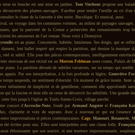
la mise en bouche est une mise en jambes.
Tom Vierhout
propose une balade
a découverte des plantes sauvages. S'arrêter pour tendre l'oreille au cri d'un 
onnaître le chant de la fauvette à tête noire. Bucolique. Et musical, aussi.
tival, on voyage dans les communes voisines, au milieu de paysages sauvages.
manes, que la pauvreté de la Creuse a préservées des remaniements trop b
licitent les amoureux de l'art roman. Nous voici à Domeyrot.
croulle
est au piano. Concentrée, habitée, lumineuse. Ses doigts, qui se reflèt
, dansent, lent ballet inspiré qui respire la partition, qui dessine la musique da
 réel et subtil. Elle joue des pièces contemporaines, intelligemment entrelacé
nier morceau de son récital est un
Morton Feldman
assez connu,
Palais de M
ur piano. La partition déroule de subtiles variations, sur un tempo qui sembl
es appuis. Par son interprétation, à la fois profonde et légère,
Geneviève Foc
de temps suspendu, un sentiment d'éternité. Un moment de grâce inouïe. Juste ap
avec infiniment de simplicité et de gentillesse, comment elle approfondit sans
tion qui la fascine et dont elle ne cesse de découvrir les subtilités. Une grande d
 cette fois jusqu'à l'église de Toulx-Sainte-Croix, village perché.
ème concert d'
Accroche-Note
, fondé par
Armand Angster
et
Françoise Ku
uo, clarinette et voix de soprano. Avec à nouveau ce qui est l'essence d
entre improvisations et pièces contemporaines.
Cage
,
Manouri
,
Resanovic
,
M
 été écrites pour eux. Elles sont interprétées avec une classe folle.
François
 aussi éblouissante que son sourire, et une tessiture impressionnante, soupless