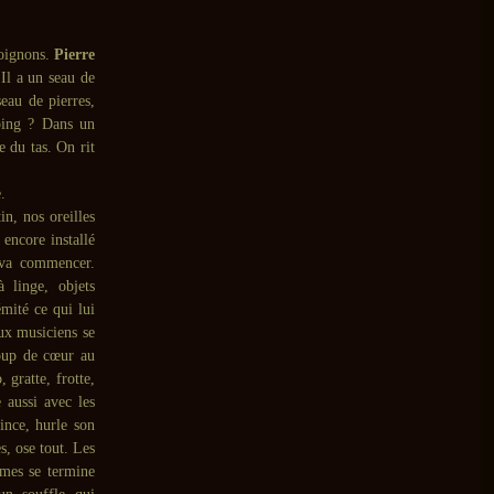
 oignons.
Pierre
 Il a un seau de
seau de pierres,
mping ? Dans un
e du tas. On rit
.
in, nos oreilles
 encore installé
i va commencer.
à linge, objets
émité ce qui lui
ux musiciens se
coup de cœur au
 gratte, frotte,
 aussi avec les
rince, hurle son
s, ose tout. Les
âmes se termine