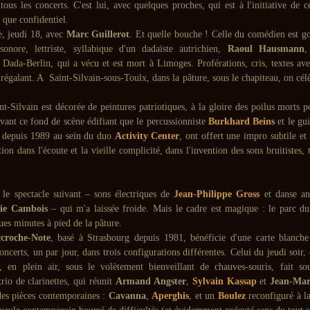
tous les concerts. C'est lui, avec quelques proches, qui est à l'initiative de ce
 que confidentiel.
, jeudi 18, avec
Marc Guillerot
. Et quelle bouche ! Celle du comédien est g
onore, lettriste, syllabique d'un dadaïste autrichien,
Raoul Hausmann
,
 Dada-Berlin, qui a vécu et est mort à Limoges. Proférations, cris, textes ave
t régalant. A Saint-Silvain-sous-Toulx, dans la pâture, sous le chapiteau, on cél
nt-Silvain est décorée de peintures patriotiques, à la gloire des poilus morts p
vant ce fond de scène édifiant que le percussionniste
Burkhard Beins
et le gui
s depuis 1989 au sein du duo
Activity Center
, ont offert une impro subtile et
tion dans l'écoute et la vieille complicité, dans l'invention des sons bruitistes,
r le spectacle suivant – sons électriques de
Jean-Philippe Gross
et danse a
ie Cambois
– qui m'a laissée froide. Mais le cadre est magique : le parc d
es minutes à pied de la pâture.
croche-Note
, basé à Strasbourg depuis 1981, bénéficie d'une carte blanche 
oncerts, un par jour, dans trois configurations différentes. Celui du jeudi soir, 
en plein air, sous le volètement bienveillant de chauves-souris, fait so
trio de clarinettes, qui réunit
Armand Angster
,
Sylvain Kassap
et
Jean-Mar
des pièces contemporaines :
Cavanna
,
Aperghis
, et un
Boulez
reconfiguré à l