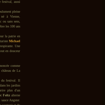
 festival, aussi
oulument pleine
 né à Vienne,
c ou sans sens,
èbre les 100 ans
our la patrie en
tariste
Michael
 respirante. Une
 tout en douceur
nnoncée comme
u château de La
du festival. Il
dans les jardins
urire plus d'un
c Foltz
alterne
a sauce Angster.