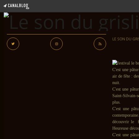
LE SON DU GRI
C'est une pâtur
air de fête : d
nuit.
C'est une pâtu
Saint-Silvain-
plus.
C'est une pât
contemporaine. I
découvrir le f
Heureuse décou
C'est une pâtu