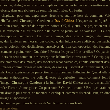
ueule contemporain bourré de difficultés (et évidemment exécuté sans du tout s
arcesque, dialogue musical de complices. Toutes les tailles de clarinettes son
trebasse, dans une richesse de sonorités maîtrisées. Un festin.
e chapiteau, pour une expérience visuelle et auditive hors du commun. Vo
ëlle Rouard
,
Christophe Cardoen
et
David Chiesa
. L'espace est configuré 
ace à un écran, entouré de draperies noires. OK, il y aura une projection sur l
e le musicien ? Il est question d'un cadre de piano, on ne voit rien... Le noi
descriptible commence. En même temps, des sons étranges, des imag
s, des lumières sur l'écran, des couleurs, des fulgurances auditives, des hachu
lashes colorés, des déclinaisons agressives de nuances opposées, des feulem
incements à pleine voix. Que faire ? Fermer les yeux ? Les oreilles ? Ou partir
 hors du sens commun, des perceptions habituelles et rassurantes ? Ce trip psy
aisse alors voir des images, des sonorités reconnaissables, et plus seulement des
s images comme rêvées et solarisées, des sons qui sortent d'un instrument, ce 
rds. Cette expérience de perception est proprement hallucinante. Quand elle s
ements enthousiastes, me voilà dévorée de curiosité : mais comment font-i
l'image.
Christophe Cardoen
à la lumière.
David Chiesa
aux cordes amplifi
rrière l'écran. Je me glisse. On peut voir ? On peut savoir ? Ben, pas vraiment
 leur droit le plus strict, de montrer, d'expliquer comment ils produisent, en direc
auvage et appétissante.
it le premier jour dans la pâture de Saint-Silvain-Sous-Toulx.