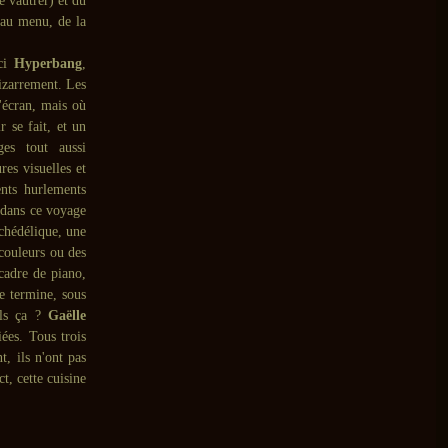
e vautrer) et du
t au menu, de la
ici
Hyperbang
,
bizarrement. Les
'écran, mais où
r se fait, et un
es tout aussi
res visuelles et
ents hurlements
 dans ce voyage
chédélique, une
 couleurs ou des
cadre de piano,
e termine, sous
ls ça ?
Gaëlle
ées. Tous trois
, ils n'ont pas
t, cette cuisine