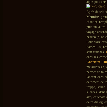
aigus puissants
Après de tels 
Meunier
, gran
chantier, rempl
puis un autre.
voyage absurde 
beaucoup, on es
Pour clore cett
Samedi 20, reto
sont fraîches.
dans les corde
Charlotte Hu
métalliques que
permet de fair
lancent dans c
détriment de to
frappe, sonne.
silences, dans 
alto, chuchote 
deux dialoguen