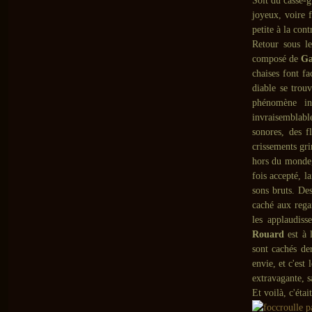
Soit du casse-g
joyeux, voire f
petite à la con
Retour sous l
composé de
Ga
chaises font f
diable se trouv
phénomène in
invraisemblable
sonores, des f
crissements gr
hors du monde,
fois accepté, l
sons bruts. De
caché aux rega
les applaudiss
Rouard
est à 
sont cachés de
envie, et c'est
extravagante, s
Et voilà, c'éta