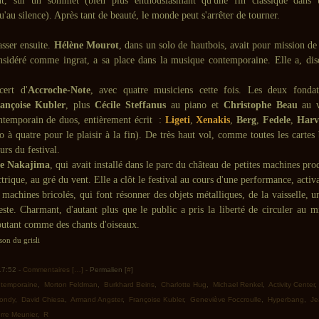
t, sur un sommet (bien plus enthousiasmant qu'une fin classique dans 
qu'au silence). Après tant de beauté, le monde peut s'arrêter de tourner.
asser ensuite.
Hélène Mourot
, dans un solo de hautbois, avait pour mission de
nsidéré comme ingrat, a sa place dans la musique contemporaine. Elle a, diso
cert d'
Accroche-Note
, avec quatre musiciens cette fois. Les deux fonda
ançoise Kubler
, plus
Cécile Steffanus
au piano et
Christophe Beau
au v
temporain de duos, entièrement écrit :
Ligeti
,
Xenakis
,
Berg
,
Fedele
,
Harv
à quatre pour le plaisir à la fin). De très haut vol, comme toutes les cartes 
rs du festival.
ie Nakajima
, qui avait installé dans le parc du château de petites machines pro
ctrique, au gré du vent. Elle a clôt le festival au cours d'une performance, activ
s machines bricolés, qui font résonner des objets métalliques, de la vaisselle, 
ste. Charmant, d'autant plus que le public a pris la liberté de circuler au mi
coutant comme des chants d'oiseaux.
on du grisli
 17:52 -
Commentaires [
…
]
- Permalien [
#
]
ntemporaine
,
Morton Feldman
,
Burkhard Beins
,
Charlotte Hug
,
Michael Renkel
,
Activity Center
londy
,
David Chiesa
,
Armand Angster
,
Françoise Kubler
,
Geneviève Foccroulle
,
Hyperbang
,
Je
erre Meunier
,
R