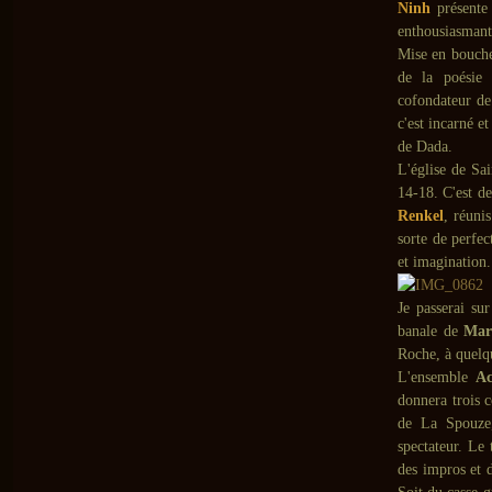
Ninh
présente 
enthousiasmant
Mise en bouche
de la poésie s
cofondateur de
c'est incarné e
de Dada.
L'église de Sai
14-18. C'est de
Renkel
, réuni
sorte de perfec
et imagination.
Je passerai su
banale de
Mar
Roche, à quelqu
L'ensemble
Ac
donnera trois c
de La Spouze, 
spectateur. Le 
des impros et 