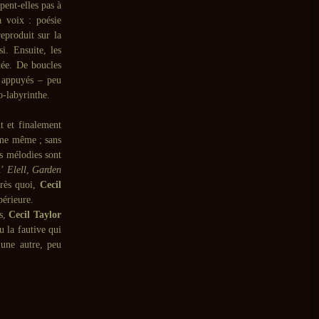
pent-elles pas à
a voix : poésie
eproduit sur la
i. Ensuite, les
tée. De boucles
s appuyés – peu
o-labyrinthe.
t et finalement
sme même ; sans
es mélodies sont
d’
Elell
,
Garden
rès quoi,
Cecil
périeure.
és,
Cecil Taylor
u la fautive qui
’une autre, peu