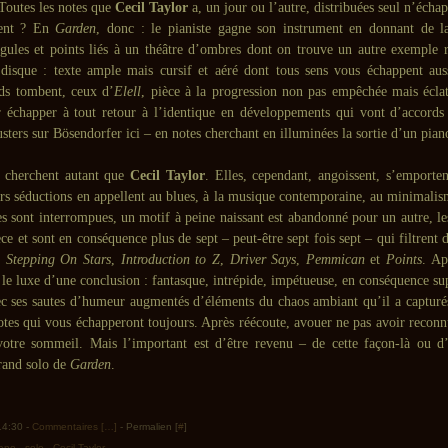
 Toutes les notes que
Cecil Taylor
a, un jour ou l’autre, distribuées seul n’échap
ment ? En
Garden
, donc : le pianiste gagne son instrument en donnant de l
rgules et points liés à un théâtre d’ombres dont on trouve un autre exemple r
disque : texte ample mais cursif et aéré dont tous sens vous échappent auss
ds tombent, ceux d’
Elell
, pièce à la progression non pas empêchée mais écla
r échapper à tout retour à l’identique en développements qui vont d’accord
usters sur Bösendorfer ici – en notes cherchant en illuminées la sortie d’un pian
s cherchent autant que
Cecil Taylor
. Elles, cependant, angoissent, s’emporten
urs séductions en appellent au blues, à la musique contemporaine, au minimali
es sont interrompues, un motif à peine naissant est abandonné pour un autre, l
ce et sont en conséquence plus de sept – peut-être sept fois sept – qui filtrent 
 Stepping On Stars
,
Introduction to Z
,
Driver Says
,
Pemmican
et
Points
. Ap
 le luxe d’une conclusion : fantasque, intrépide, impétueuse, en conséquence su
 ses sautes d’humeur augmentés d’éléments du chaos ambiant qu’il a captur
otes qui vous échapperont toujours. Après réécoute, avouer ne pas avoir reconn
otre sommeil. Mais l’important est d’être revenu – de cette façon-là ou d
rand solo de
Garden
.
 14:30 -
Commentaires [
…
]
- Permalien [
#
]
iano
,
solo
,
Cecil Taylor