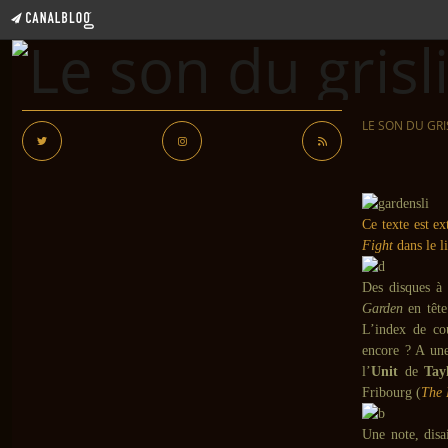
LE SON DU GRI
Ce texte est e
Fight
dans le l
Des disques à 
Garden
en têt
L’index de cou
encore ? A une
l’
Unit
de
Tay
Fribourg (
The 
Une note, disa