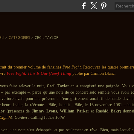
SLI
>
CATEGORIES
>
CECIL TAYLOR
xtrait du premier volume de fanzines
Free Fight
. Retrouvez les quatre premier
ivre
Free Fight. This Is Our (New) Thing
publié par Camion Blanc.
vous faire relever la nuit,
Cecil Taylor
en a enregistré une poignée. Vous 
e – par exemple –, parce qu’une note de ce concert solo semble vous avoir é
verture avait pourtant prévenu : l’enregistrement aurait-il demandé davant
 heure indue, la réécoute : Bâle, la nuit ; Bâle, le 16 novembre 1981 – huit 
lor
(présences de
Jimmy Lyons
,
William Parker
et
Rashid Bakr
) donna
Eighth
).
Garden
: Calling It
The 16th
?
it-on, une note s’est échappée, et pas seulement en rêve. Bien, mais laquelle