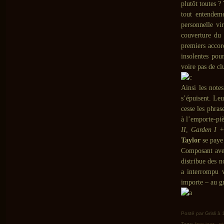
plutôt toutes ?
tout entende
personnelle vi
couverture du 
premiers accor
insolentes pou
voire pas de cl
Ainsi les note
s’épuisent. Le
cesse les phras
à l’emporte-piè
II
,
Garden I +
Taylor
se paye
Composant avec
distribue des n
a interrompu v
importe – au g
Posté par Grisli à
Tags:
free jazz
,
p